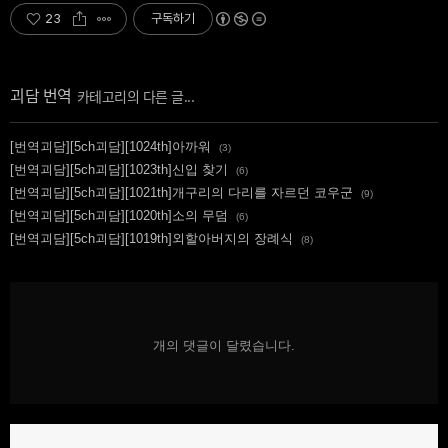
23
구독하기
괴담 번역
[번역괴담][5ch괴담][1024th]아까워
(3)
[번역괴담][5ch괴담][1023th]신입 찾기
(6)
[번역괴담][5ch괴담][1021th]개구리의 다리를 자르던 코우군
(9)
[번역괴담][5ch괴담][1020th]소의 무덤
(6)
[번역괴담][5ch괴담][1019th]외할아버지의 장례식
(8)
개의 댓글이 달렸습니다.