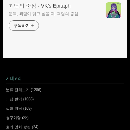
괴담의 중심 - VK's Epitaph
문득, 괴담이 읽고 싶을 때. 괴담의 중심.
구독하기
카테고리
분류 전체보기
(1286)
괴담 번역
(1036)
실화 괴담
(109)
청구야담
(28)
호러 영화 짧평
(24)