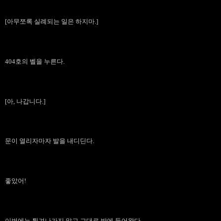
[아무쪼록 실례되는 일은 하지마.]
404호의 벨을 누른다.
[아, 나갑니다.]
문이 열리자마자 발을 내디딘다.
좋았어!
이번에는 튕겨나가지 않고 그대로 방에 들어왔다.