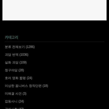
카테고리
분류 전체보기
(1286)
괴담 번역
(1036)
실화 괴담
(109)
청구야담
(28)
호러 영화 짧평
(24)
이상한 옴니버스 창작단편
(18)
미해결 사건
(3)
잡동사니
(24)