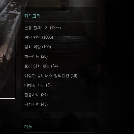
카테고리
분류 전체보기
(1286)
괴담 번역
(1036)
실화 괴담
(109)
청구야담
(28)
호러 영화 짧평
(24)
이상한 옴니버스 창작단편
(18)
미해결 사건
(3)
잡동사니
(24)
공지사항
(43)
메뉴