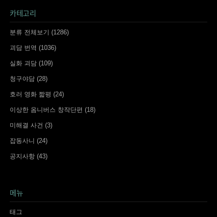
카테고리
분류 전체보기
(1286)
괴담 번역
(1036)
실화 괴담
(109)
청구야담
(28)
호러 영화 짧평
(24)
이상한 옴니버스 창작단편
(18)
미해결 사건
(3)
잡동사니
(24)
공지사항
(43)
메뉴
태그