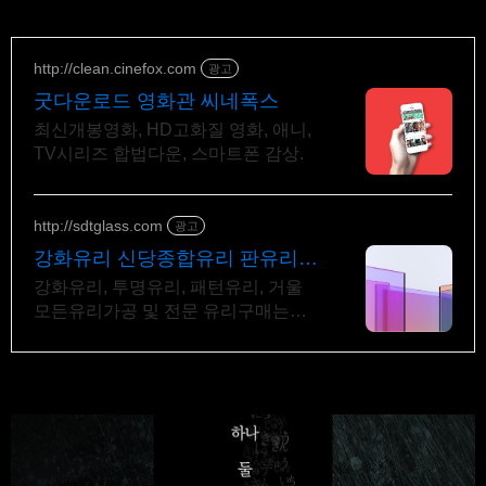
http://clean.cinefox.com
광고
굿다운로드 영화관 씨네폭스
최신개봉영화, HD고화질 영화, 애니,
TV시리즈 합법다운, 스마트폰 감상.
http://sdtglass.com
광고
강화유리 신당종합유리 판유리
인테리어유리 가공
강화유리, 투명유리, 패턴유리, 거울
모든유리가공 및 전문 유리구매는
신당종합유리 강화유리 백유리
백페인트글라이스 무늬유리 거울 등
유리 가공 전문