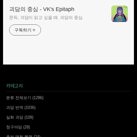
괴담의 중심 - VK's Epitaph
문득, 괴담이 읽고 싶을 때. 괴담의 중심.
구독하기
카테고리
분류 전체보기
(1286)
괴담 번역
(1036)
실화 괴담
(109)
청구야담
(28)
호러 영화 짧평
(24)