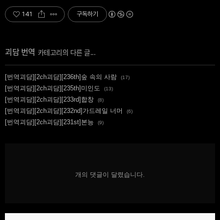
141
구독하기
괴담 번역
[번역괴담][2ch괴담][236th]숲 속의 사람
(17)
[번역괴담][2ch괴담][235th]미인도
(13)
[번역괴담][2ch괴담][233rd]합창
(8)
[번역괴담][2ch괴담][232nd]가드레일 너머
(6)
[번역괴담][2ch괴담][231st]본능
(9)
개의 댓글이 달렸습니다.